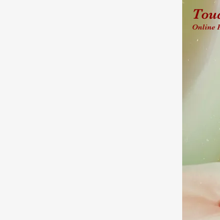
Touc
Online 