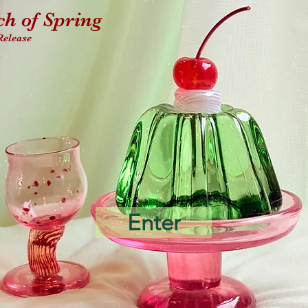
h of Spring
Release
Enter