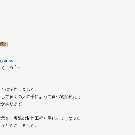
glassblowing, it is v
item arrives damage
care to avoid impac
As each piece is ha
・Due to the nature 
from tools, minor im
marks, small black 
specks.
but these do not aff
Please purchase onl
the uniqueness of e
appreciate these cha
nytime.
⌒*:･ﾟ✧
もとに制作しました。
そして多くの人の手によって食べ物が私たち
覚があります。
敬意を、実際の制作工程と重ねるようなプロ
てかたちにしました。