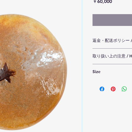
価
￥60,000
格
返金・配送ポリシー / Ref
・ご注文より2週間以
取り扱い上の注意 / Handl
数でひとつひとつ丁
準備が整い次第、順
・本作品は耐熱ガラ
かじめご了承いただ
Size
けてご使用ください
・破損以外の返品・
・すべて吹きガラス
ため、道具の跡や傷
W100㎜×D105㎜×H
す。強い衝撃や落下
ます。ご理解いただ
・制作工程上、道具
・Orders will be shi
れます。使用上の問
weeks.
てご理解ください。
As each piece is car
shipments will be m
・This item is not he
ready.
sudden temperature 
We kindly ask for y
・As each piece is i
・Returns or exchang