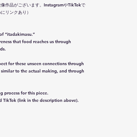
がございます。InstagramやTikTokで
めにリンクあり）
 of “itadakimasu.”
reness that food reaches us through
ds.
pect for these unseen connections through
s similar to the actual making, and through
g process for this piece.
 TikTok (link in the description above).