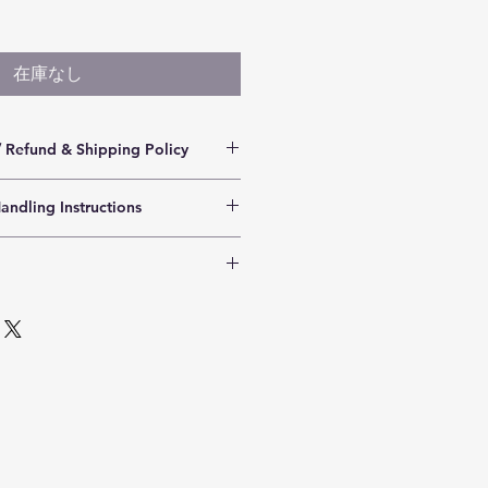
在庫なし
und & Shipping Policy
内を目安に発送いたします。 少人
ing Instructions
寧に準備を行っているため、発送は
次ご対応させていただきます。 あら
スではありません。急冷・急熱は避
けますと幸いです。
。
交換はお受けできません。手作りの
による手作りのため、大変繊細で
、黒点などが見られる場合もござい
60㎜
にはご注意ください。
ける場合のみご購入ください。
の跡や小さな黒点・気泡などが見ら
pped within approximately two
題はございません。作品の個性とし
efully prepared by a small team,
ade sequentially once they are
at-resistant glass. Please avoid
changes (thermal shock).
our understanding.
ndividually handcrafted through
es are not accepted unless the