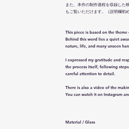
また、本作の制作過程を収録した映像作品
もご覧いただけます。（説明欄初
This piece is based on the theme
Behind this word lies a quiet awa
nature, life, and many unseen han
I expressed my gratitude and res
the process itself, following step
careful attention to detail.
There is also a video of the makin
You can watch it on Instagram and
Material / Glass