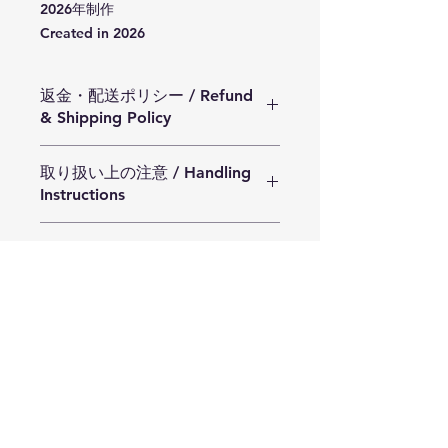
2026年制作
Created in 2026
返金・配送ポリシー / Refund
& Shipping Policy
・ご注文より2週間以内を目安に発送
取り扱い上の注意 / Handling
いたします。 少人数でひとつひとつ
Instructions
丁寧に準備を行っているため、発送は
準備が整い次第、順次ご対応させてい
・本作品は耐熱ガラスではありませ
ただきます。 あらかじめご了承いた
Size
ん。急冷・急熱は避けてご使用くださ
だけますと幸いです。
い。
・破損以外の返品・交換はお受けでき
Pudding Φ90㎜×H105㎜
・すべて吹きガラスによる手作りのた
ません。手作りのため、道具の跡や
Dish Φ150㎜×H10㎜
め、大変繊細です。強い衝撃や落下に
傷、黒点などが見られる場合もござい
はご注意ください。
ます。ご理解いただける場合のみご購
・制作工程上、道具の跡や小さな黒
入ください。
点・気泡などが見られます。使用上の
・Orders will be shipped within
問題はございません。作品の個性とし
approximately two weeks.
てご理解ください。
As each piece is carefully prepared
​Businnes contact only